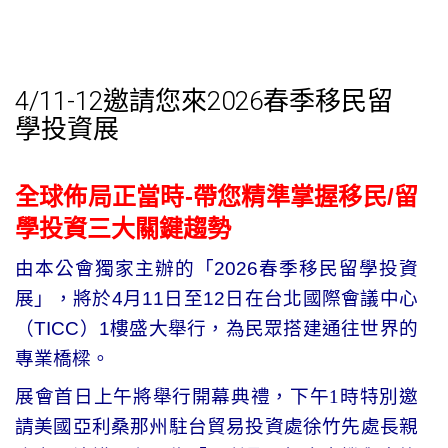
4/11-12邀請您來2026春季移民留
學投資展
全球佈局正當時-
帶您精準掌握移民/留
學投資三大關鍵趨勢
由本公會獨家主辦的「
2026
春季移民留學投資
展」，將於
4
月
11
日至
12
日在台北國際會議中心
（
TICC
）
1
樓盛大舉行，為民眾搭建通往世界的
專業橋樑。
展會首日上午將舉行開幕典禮，下午
1
時特別邀
請美國亞利桑那州駐台貿易投資處徐竹先處長親