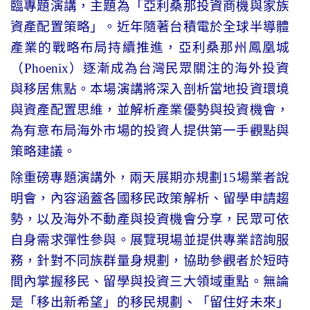
臨專題演講，主題為「亞利桑那投資商機與家族
資產配置策略」。近年隨著台積電於全球半導體
產業的戰略布局持續推進，亞利桑那州鳳凰城
（
Phoenix
）逐漸成為台灣民眾關注的海外投資
與移居焦點。本場演講將深入剖析當地投資環境
與資產配置思維，並解析產業優勢與投資機會，
為有意布局海外市場的投資人提供第一手觀點與
策略建議。
除重磅專題演講外，兩天展期亦規劃
15
場業者說
明會，內容涵蓋各國移民政策解析、留學申請趨
勢，以及海外不動產與投資機會分享，民眾可依
自身需求彈性參與。展覽現場並提供專業諮詢服
務，針對不同族群量身規劃，協助參觀者於短時
間內掌握移民、留學與投資三大領域重點。無論
是「移出新希望」的移民規劃、「留住好未來」