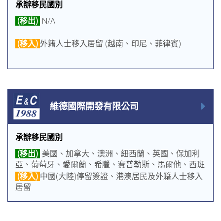
承辦移民國別
(移出)
N/A
(移入)
外籍人士移入居留 (越南、印尼、菲律賓)
維德國際開發有限公司
承辦移民國別
(移出)
美國、加拿大、澳洲、紐西蘭、英國、保加利
亞、葡萄牙、愛爾蘭、希臘、賽普勒斯、馬爾他、西班
牙、巴拿馬
(移入)
中國(大陸)停留簽證、港澳居民及外籍人士移入
居留