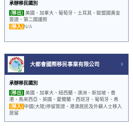
承辦移民國別
(移出)
美國、加拿大、葡萄牙、土耳其、歐盟國黃金
簽證、第二國護照
(移入)
N/A
大都會國際移民事業有限公司
承辦移民國別
(移出)
美國、加拿大、紐西蘭、澳洲、新加坡、香
港、馬來西亞、英國、愛爾蘭、西班牙、葡萄牙、希
臘、日本、韓國、菲律賓、杜拜、巴拿馬、多米尼克、
(移入)
中國(大陸)停留簽證、港澳居民及外籍人士移入
聖克里斯多福及尼維斯、聖露西亞、安地卡及巴布達、
居留
格瑞那達、賽普勒斯、馬爾他、保加利亞、萬那杜、土
耳其、諾魯、泰國、義大利等國居留、留學簽證、工作
簽證及公民服務