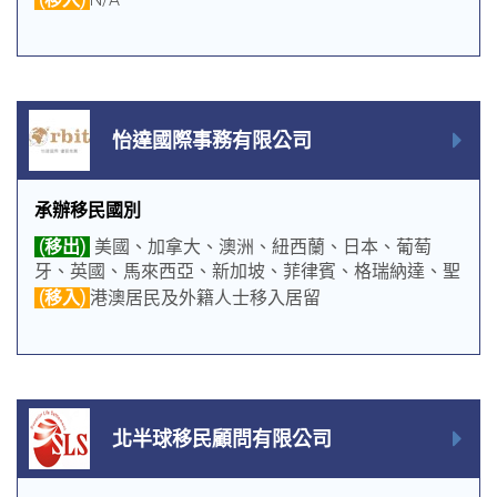
怡達國際事務有限公司
承辦移民國別
(移出)
美國、加拿大、澳洲、紐西蘭、日本、葡萄
牙、英國、馬來西亞、新加坡、菲律賓、格瑞納達、聖
克里斯多福及尼維斯、土耳其
(移入)
港澳居民及外籍人士移入居留
北半球移民顧問有限公司