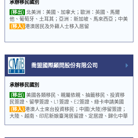
承辦移民國別
(移出)
北美洲：美國、加拿大；歐洲：英國、馬爾
他、葡萄牙、土耳其；亞洲：新加坡、馬來西亞；中美
洲：格瑞那達、多米尼克、聖克里斯多福及尼維斯、聖
(移入)
港澳居民及外籍人士移入居留
露西亞、安地卡及巴布達
喬盟國際顧問股份有限公司
承辦移民國別
(移出)
美國各類移民、親屬依親、抽籤移民、投資移
民簽證、留學簽證、L1簽證、E2簽證、綠卡申請美國
公民；移民-加拿大、馬來西亞、貝里斯；申請外國公
(移入)
港澳人士來台投資移民；中國(大陸)停留簽證；
民護照；護照更新-貝里斯、菲律賓、多明尼加
大陸、越南、印尼新娘臺灣居留證、定居證、歸化中華
民國國籍