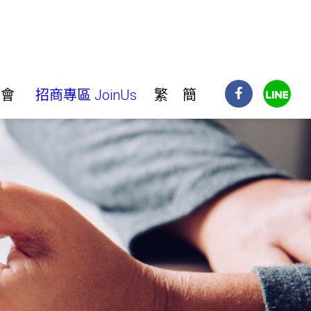
明會
招商專區 JoinUs
繁
簡