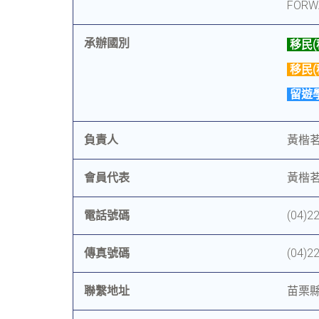
FORW
承辦國別
移民(
移民(
留遊
負責人
黃楷
會員代表
黃楷
電話號碼
(04)2
傳真號碼
(04)2
聯繫地址
苗栗縣