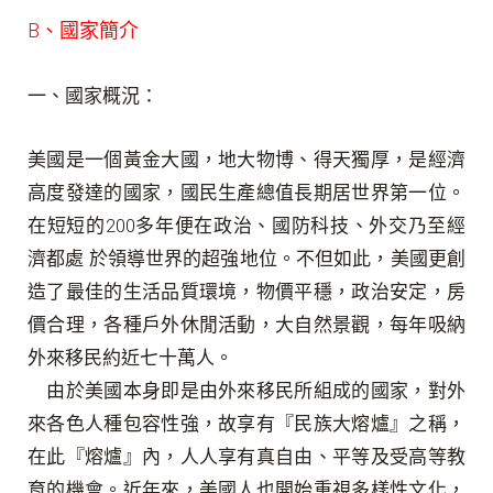
B
、國家簡介
一、國家概況：
美國是一個黃金大國，地大物博、得天獨厚，是經濟
高度發達的國家，國民生產總值長期居世界第一位。
在短短的
200
多年便在政治、國防科技、外交乃至經
濟都處 於領導世界的超強地位。不但如此，美國更創
造了最佳的生活品質環境，物價平穩，政治安定，房
價合理，各種戶外休閒活動，大自然景觀，每年吸納
外來移民約近七十萬人。
由於美國本身即是由外來移民所組成的國家，對外
來各色人種包容性強，故享有『民族大熔爐』之稱，
在此『熔爐』內，人人享有真自由、平等及受高等教
育的機會。近年來，美國人也開始重視多樣性文化，