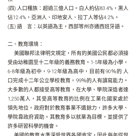
(
四
)
人口種族：超過三億人口。白人約佔
83.4%
，黑人
佔
12.4%
，亞洲人、印地安人、拉丁人等佔
4.2%
。
(
五
)
語
言：以英語為主，西部等州亦通西班牙語。
二、教育環境：
美國聯邦法律明文規定，所有的美國公民都必須接
受由幼稚園至十二年級的義務教育。
1-5
年級為小學，
6-8
年級為初中，
9-12
年級為高中，目前有
90
％的 人
口完成十二年公立學校教育，
99
％的人有讀寫能力。
大多數的人都接受高等教育，在大學、學院深造者達
1,250
萬人，其受高等教育的比例在工業化國家處於
領先地位。政府對於教育事業不遺餘力，許多大學、
學院靠政府資助。其教育多以就業為目標，並提供了
許多研習科學的機會。
美國的教育水準深受世界各國肯定，因此每年從世