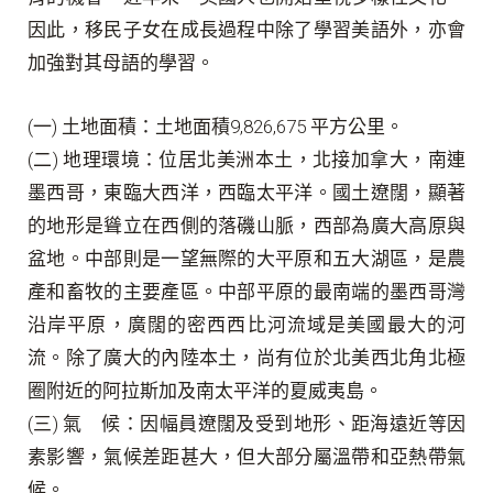
因此，移民子女在成長過程中除了學習美語外，亦會
加強對其母語的學習。
(
一
)
土地面積：土地面積
9,826,675
平方公里。
(
二
)
地理環境：位居北美洲本土，北接加拿大，南連
墨西哥，東臨大西洋，西臨太平洋。國土遼闊，顯著
的地形是聳立在西側的落磯山脈，西部為廣大高原與
盆地。中部則是一望無際的大平原和五大湖區，是農
產和畜牧的主要產區。中部平原的最南端的墨西哥灣
沿岸平原，廣闊的密西西比河流域是美國最大的河
流。除了廣大的內陸本土，尚有位於北美西北角北極
圈附近的阿拉斯加及南太平洋的夏威夷島。
(
三
)
氣
候：因幅員遼闊及受到地形、距海遠近等因
素影響，氣候差距甚大，但大部分屬溫帶和亞熱帶氣
候。